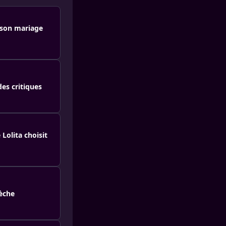
 son mariage
es critiques
 Lolita choisit
mèche