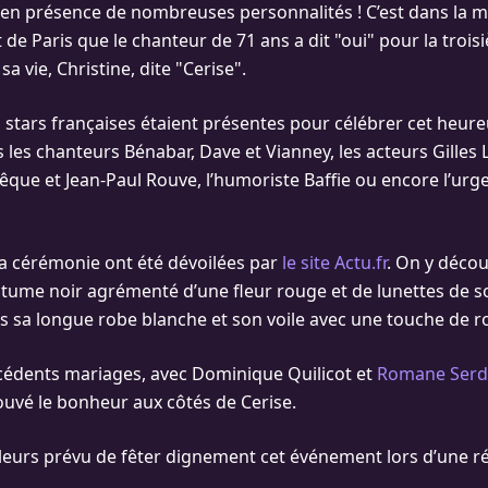
n présence de nombreuses personnalités ! C’est dans la m
e Paris que le chanteur de 71 ans a dit "oui" pour la trois
sa vie, Christine, dite "Cerise".
tars françaises étaient présentes pour célébrer cet heur
 les chanteurs Bénabar, Dave et Vianney, les acteurs Gilles 
êque et Jean-Paul Rouve, l’humoriste Baffie ou encore l’urge
a cérémonie ont été dévoilées par
le site Actu.fr
. On y déco
tume noir agrémenté d’une fleur rouge et de lunettes de sole
 sa longue robe blanche et son voile avec une touche de r
cédents mariages, avec Dominique Quilicot et
Romane Serd
ouvé le bonheur aux côtés de Cerise.
illeurs prévu de fêter dignement cet événement lors d’une r
.