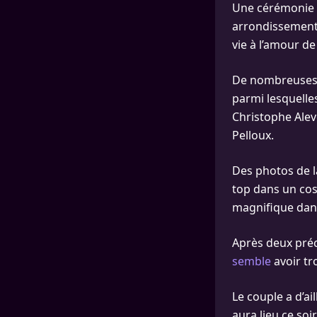
Une cérémonie e
arrondissement d
vie à l’amour de 
De nombreuses s
parmi lesquelles
Christophe Alev
Pelloux.
Des photos de l
top dans un cos
magnifique dans
Après deux pré
semble
avoir tr
Le couple a d’a
aura lieu ce soir