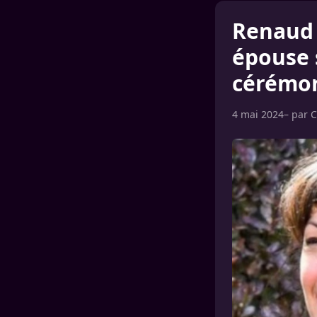
Renaud d
épouse 
cérémon
4 mai 2024
– par
C