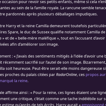
e occasion pour revoir ses petits-enfants, même si cela n’en
antes au sein de la famille royale. La rancune semble tenace
’être pardonnés après plusieurs déballages impudiques.
tre Harry et la reine Camilla demeurent toutefois particuliè
es Spare, le duc de Sussex qualifie notamment Camilla de
» et de « belle-mère maléfique », tout en l’accusant d’avoir
ivées afin d’améliorer son image.
ement : « J’avais des sentiments mitigés à l’idée d’avoir une 
it récemment sacrifié sur l’autel de son image. Bizarrement,
 soit heureuse. Peut-être serait-elle moins dangereuse si el
es proches du palais citées par
RadarOnline
, ces
propos aur
arqué la reine
.
e affirme ainsi : « Pour la reine, ces lignes étaient une lign
ement une critique, c’était comme une tache indélébile sur s
estime qu’après de tels écrits, Harry aurait «
empoisonné s