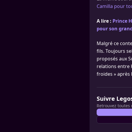
Camilla pour to
A lire :
Prince H
pour son grand
Malgré ce contex
fils. Toujours s
proposés aux Su
relations entre 
froides » après 
Suivre Lego
Retrouvez toutes 