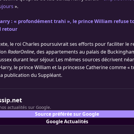
ujours
».
arry : « profondément trahi », le prince William refuse t
 retour
te, le roi Charles poursuivrait ses efforts pour faciliter le 
elon
RadarOnline
, des appartements au palais de Buckingham
ssex durant leur séjour. Les mêmes sources décrivent néa
Harry, le prince William et la princesse Catherine comme « 
la publication du Suppléant.
ssip.net
nos actualités sur Google.
Source préférée sur Google
Google Actualités