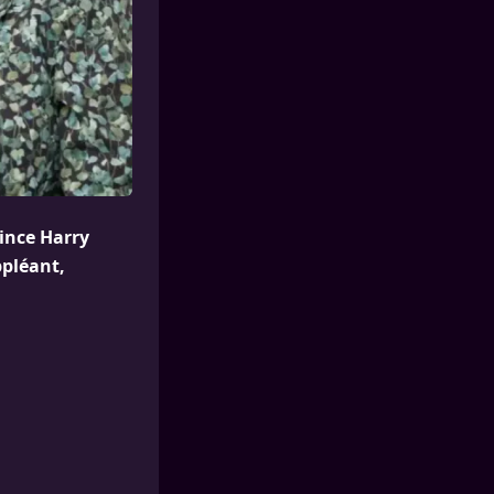
ince Harry
ppléant,