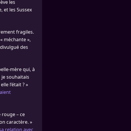
lève les
, et les Sussex
rement fragiles.
 « méchante »,
 divulgué des
belle-mère qui, à
 je souhaitais
le l’était ? »
aient
e rouge – ce
on caractère. »
a relation avec