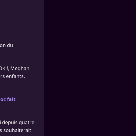
ion du
 OK !, Meghan
rs enfants,
oc fait
i depuis quatre
s souhaiterait