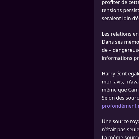
profiter de cett
tensions persist
seraient loin d
Les relations en
Dans ses mémoir
de « dangereuse 
informations pr
Harry écrit égal
mon avis, m’ava
même que Camilla
Selon des sourc
profondément m
Une source royal
n’était pas seul
La même source 