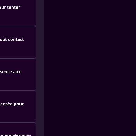
our tenter
tout contact
bsence aux
 pensée pour
au malaise avec