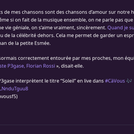
rts de mes chansons sont des chansons d’amour sur notre his
ême si on fait de la musique ensemble, on ne parle pas que 
e vie géniale, on s’aime vraiment, sincèrement.
Quand je sui
u de la célébrité dehors. Cela me permet de garder un esprit
an de la petite Esmée.
ésormais correctement entourée par mes proches, mon équ
ste P3gase, Florian Rossi
», disait-elle.
3gase interprètent le titre “Soleil” en live dans
#CàVous
🎶
m/LNnduTguu8
avousf5)