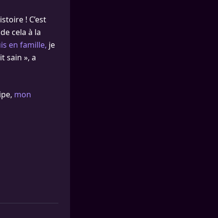
toire ! C’est
de cela à la
s en famille,
je
 sain », a
ipe,
mon