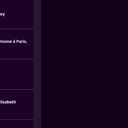
roy
oine à Paris,
lisabeth