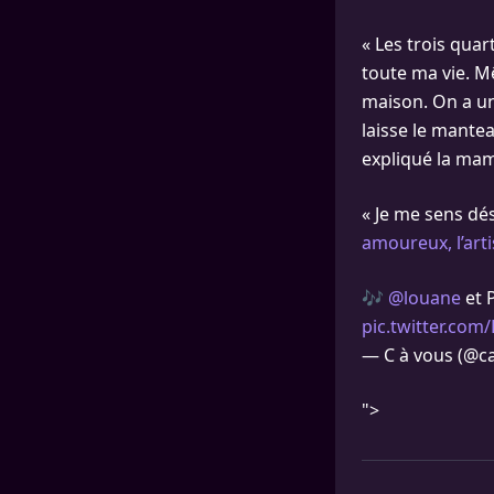
« Les trois qua
toute ma vie. M
maison. On a un
laisse le mantea
expliqué la mam
« Je me sens d
amoureux, l’arti
🎶
@louane
et P
pic.twitter.co
— C à vous (@c
">