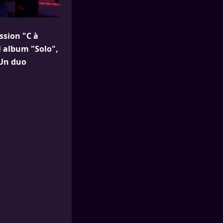
ssion "C à
l album "Solo",
 Un duo