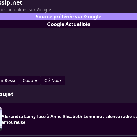
ssip.net
nos actualités sur Google.
Source préférée sur Google
Google Actualités
an Rossi
Couple
C à Vous
sujet
Alexandra Lamy face à Anne-Elisabeth Lemoine : silence radio su
amoureuse