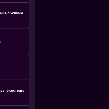
illé à William
m
 avant-coureurs