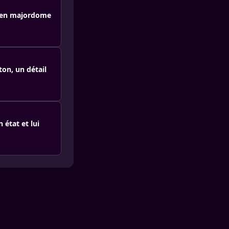
ncien majordome
on, un détail
 état et lui