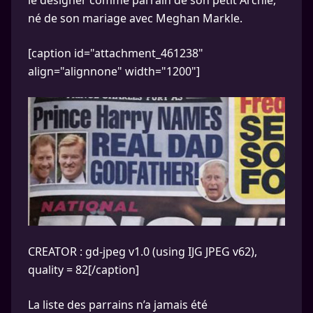
le désigner comme parrain de son petit Archie,
né de son mariage avec Meghan Markle.
[caption id="attachment_461238"
align="alignnone" width="1200"]
CREATOR : gd-jpeg v1.0 (using IJG JPEG v62),
quality = 82[/caption]
La liste des parrains n’a jamais été