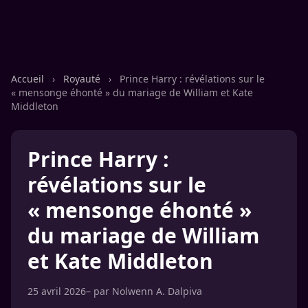
Accueil
›
Royauté
›
Prince Harry : révélations sur le
« mensonge éhonté » du mariage de William et Kate
Middleton
Prince Harry :
révélations sur le
« mensonge éhonté »
du mariage de William
et Kate Middleton
25 avril 2026
– par
Nolwenn A. Dalpiva