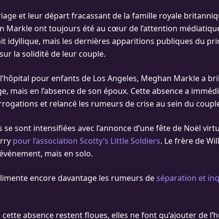
age et leur départ fracassant de la famille royale britanniq
 Markle ont toujours été au cœur de l’attention médiatique
t idyllique, mais les dernières apparitions publiques du pri
sur la solidité de leur couple.
 l’hôpital pour enfants de Los Angeles, Meghan Markle a bril
uge, mais en l’absence de son époux. Cette absence a immé
rrogations et relancé les rumeurs de crise au sein du coupl
 se sont intensifiées avec l’annonce d’une fête de Noël virt
arry
pour l’association Scotty’s Little Soldiers
. Le frère de Wi
t événement, mais en solo.
 alimente encore davantage les rumeurs de
séparation et inq
e cette absence restent floues, elles ne font qu’ajouter de l’h