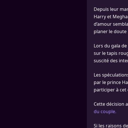
Depuis leur mari
Harry et Meghan
d’amour semblai
planer le doute 
Lors du gala de
sur le tapis ro
suscité des inte
Les spéculations
par le prince H
participer à ce
Cette décision
du couple.
Si les raisons d