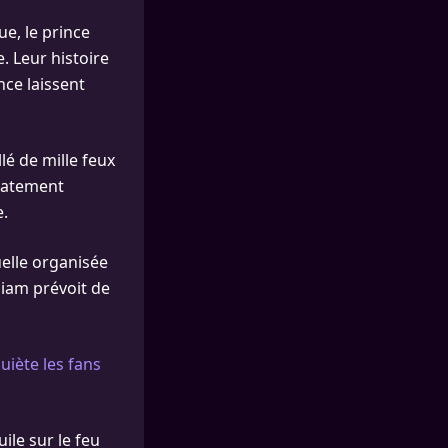
ue, le prince
. Leur histoire
nce laissent
lé de mille feux
diatement
e.
uelle organisée
lliam prévoit de
uiète les fans
uile sur le feu