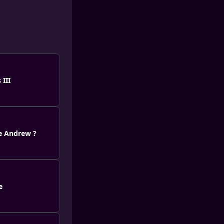
 III
ce Andrew ?
e