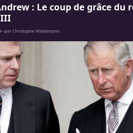
Andrew : Le coup de grâce du r
III
4
– par
Christophe Wiedemann