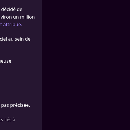
 décidé de
nviron un million
it attribué.
ciel au sein de
ueuse
 pas précisée.
s liés à