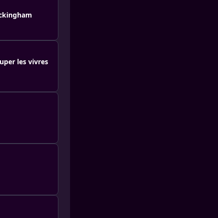
uckingham
ouper les vivres