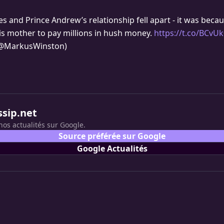
s and Prince Andrew’s relationship fell apart - it was beca
is mother to pay millions in hush money.
https://t.co/BCvUk
@MarkusWinston)
ssip.net
nos actualités sur Google.
Source préférée sur Google
Google Actualités