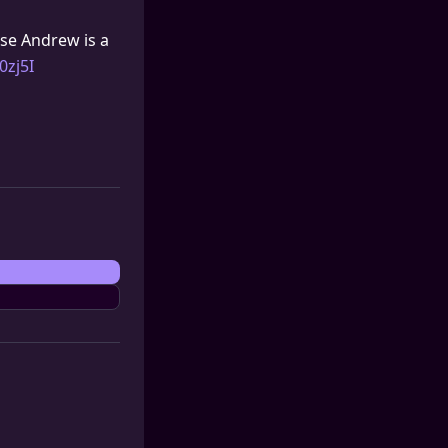
use Andrew is a
0zj5I