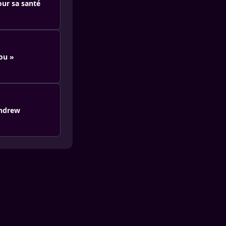
our sa santé
fou »
Andrew