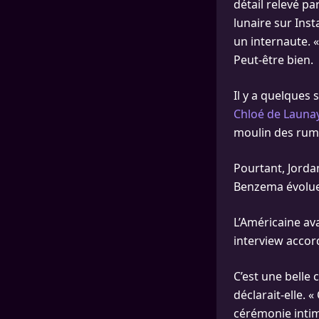
détail relevé pa
lunaire sur Ins
un internaute. «
Peut-être bien.
Il y a quelques
Chloé de Launa
moulin des rum
Pourtant, Jorda
Benzema évolue
L’Américaine a
interview accor
C’est une belle c
déclarait-elle. 
cérémonie intime