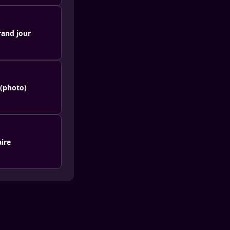
rand jour
 (photo)
ire