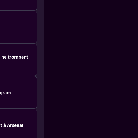
s ne trompent
agram
t à Arsenal