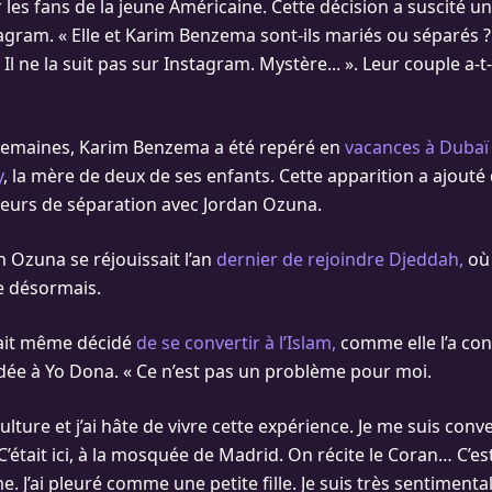
r les fans de la jeune Américaine. Cette décision a suscité 
tagram. « Elle et Karim Benzema sont-ils mariés ou séparés
 Il ne la suit pas sur Instagram. Mystère... ». Leur couple a-t-
 semaines, Karim Benzema a été repéré en
vacances à Dubaï
y
, la mère de deux de ses enfants. Cette apparition a ajouté 
eurs de séparation avec Jordan Ozuna.
n Ozuna se réjouissait l’an
dernier de rejoindre Djeddah,
où
 désormais.
vait même décidé
de se convertir à l’Islam,
comme elle l’a con
dée à Yo Dona. « Ce n’est pas un problème pour moi.
ulture et j’ai hâte de vivre cette expérience. Je me suis conver
« C’était ici, à la mosquée de Madrid. On récite le Coran… C’es
. J’ai pleuré comme une petite fille. Je suis très sentimental