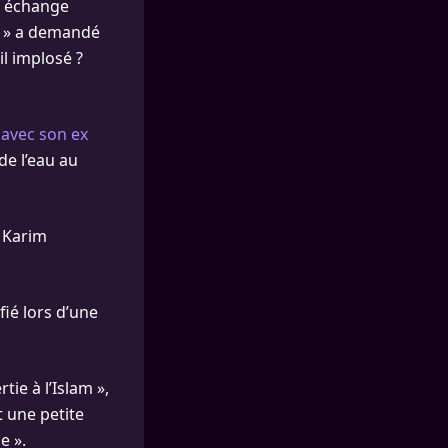
un échange
 ? » a demandé
il implosé ?
 avec son ex
de l’eau au
 Karim
fié lors d’une
tie à l’Islam »,
t une petite
e ».