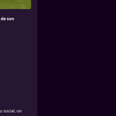
 de son
u social, un