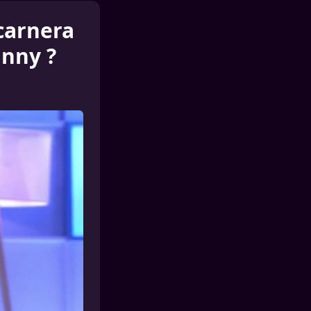
carnera
hnny ?