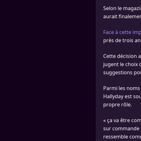
Selon le magazin
aurait finaleme
Face à cette im
près de trois a
Cette décision a
jugent le choix
suggestions pou
Parmi les noms 
Hallyday est so
propre rôle.
« ça va être com
sur commande !! 
ressemble comme