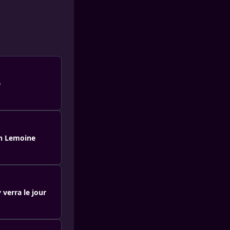
e
th Lemoine
 verra le jour