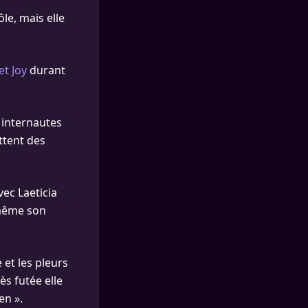
le, mais elle
et Joy
durant
s internautes
ttent des
ec Laeticia
-même son
 et les pleurs
ès futée elle
en ».