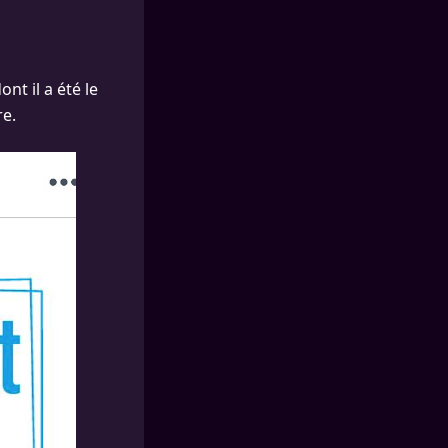
nt il a été le
re.