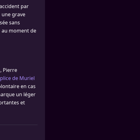
accident par
is une grave
sée sans
nts au moment de
, Pierre
plice de Muriel
olontaire en cas
marque un léger
ortantes et