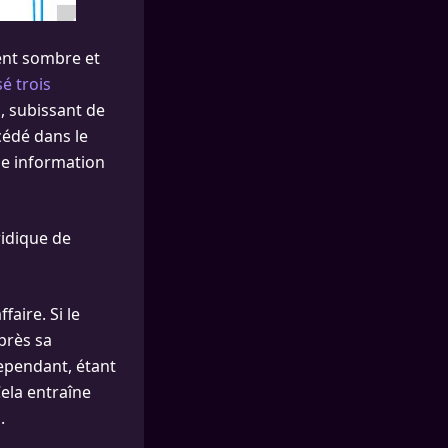
ment sombre et
sé trois
l, subissant de
cédé dans le
ne information
ridique de
aire. Si le
près sa
Cependant, étant
Cela entraîne
.