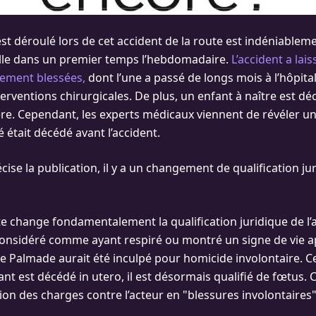
est déroulé lors de cet accident de la route est indéniable
lle dans un premier temps l’hebdomadaire.
L’accident a lais
ement blessées,
dont l’une a passé de longs mois à l’hôpita
rventions chirurgicales. De plus, un enfant à naître est dé
re. Cependant, les experts médicaux viennent de révéler u
bé était décédé avant l’accident.
ise la publication, il y a un changement de qualification ju
 change fondamentalement la qualification juridique de l’aff
considéré comme ayant respiré ou montré un signe de vie a
re Palmade aurait été inculpé pour homicide involontaire. 
nt est décédé in utero, il est désormais qualifié de fœtus. 
ion des charges contre l’acteur en "blessures involontaires"