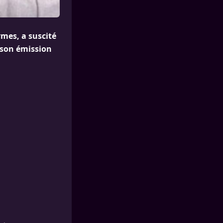
mes, a suscité
 son émission