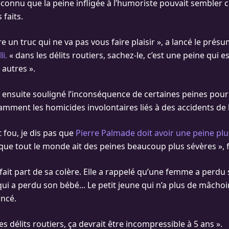
econnu que la peine infligée à l’humoriste pouvait sembler 
 faits.
ire un truc qui ne va pas vous faire plaisir », a lancé le prés
i.
« dans les délits routiers, sachez-le, c’est une peine qui e
 autres ».
 ensuite souligné l’inconséquence de certaines peines pour
amment les homicides involontaires liés à des accidents de 
t fou, je dis pas que
Pierre Palmade doit avoir une peine pl
 que tout le monde ait des peines beaucoup plus sévères », fai
 fait part de sa colère. Elle a rappelé qu’une femme a perdu
i a perdu son bébé... Le petit jeune qui n’a plus de mâchoire
lancé.
Les délits routiers, ça devrait être incompressible à 5 ans ».