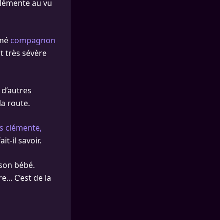
clémente au vu
umé
compagnon
st très sévère
 d’autres
la route.
us clémente,
t-il savoir.
 son bébé.
... C’est de la