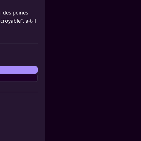
n des peines
croyable", a-t-il