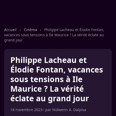
Accueil
›
Cinéma
›
Philippe Lacheau et Élodie Fontan,
vacances sous tensions à Ile Maurice ? La vérité éclate au
grand jour
Philippe Lacheau et
Élodie Fontan, vacances
sous tensions à Ile
Maurice ? La vérité
éclate au grand jour
18 novembre 2023
– par
Nolwenn A. Dalpiva