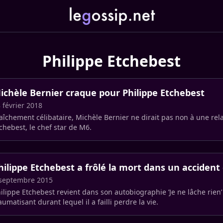
Philippe Etche­best
ichèle Bernier craque pour Philippe Etche­best
 février 2018
aî­che­ment céli­ba­taire, Michèle Bernier ne dirait pas non à une rel
che­best, le chef star de M6.
hilippe Etche­best a frôlé la mort dans un accident
 septembre 2015
ilippe Etche­best revient dans son autobiographie ’Je ne lâche rie
aumatisant durant lequel il a failli perdre la vie.