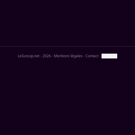
LeGossip.net - 2026
-
Mentions légales
-
Contact
-
Cookies ?