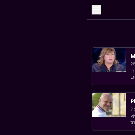
M
28
Fr
Et
P
7
Ph
tr