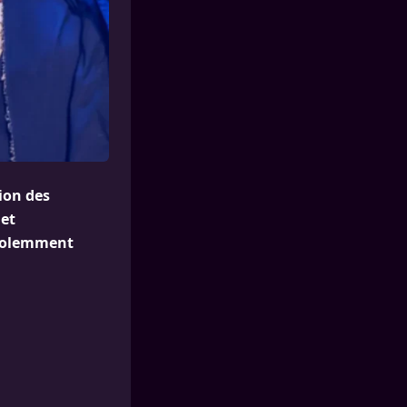
ion des
 et
violemment