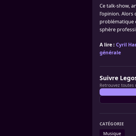
Ce talk-show, a
l’opinion. Alor
problématique c
sphère professi
A lire :
Cyril Ha
générale
Suivre Lego
Retrouvez toutes 
CATÉGORIE
Musique