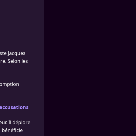
iste Jacques
re. Selon les
somption
d’accusations
ur. Il déplore
n bénéficie