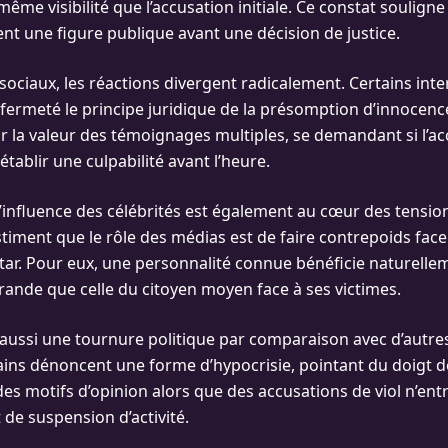
ême visibilité que l’accusation initiale. Ce constat souligne l
nt une figure publique avant une décision de justice.
 sociaux, les réactions divergent radicalement. Certains int
 fermeté le principe juridique de la présomption d’innocenc
ur la valeur des témoignages multiples, se demandant si l’a
 établir une culpabilité avant l’heure.
l’influence des célébrités est également au cœur des tensio
timent que le rôle des médias est de faire contrepoids face
tar. Pour eux, une personnalité connue bénéficie naturelle
rande que celle du citoyen moyen face à ses victimes.
aussi une tournure politique par comparaison avec d’autre
ains dénoncent une forme d’hypocrisie, pointant du doigt de
des motifs d’opinion alors que des accusations de viol n’ent
de suspension d’activité.