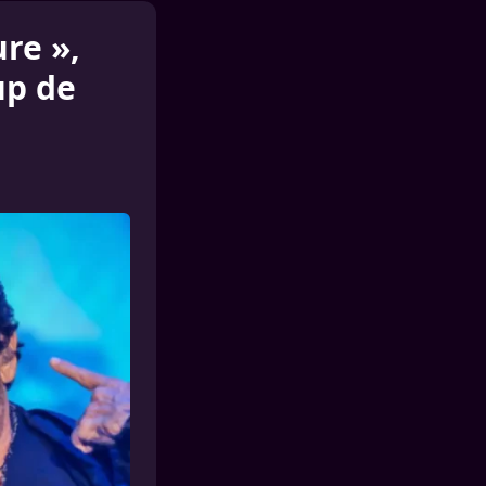
ure »,
up de