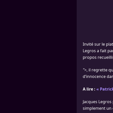
Invité sur le pl
Legros a fait pa
propos recueilli
">
, il regrette q
d’innocence dan
A lire :
« Patric
Jacques Legros 
simplement un dé