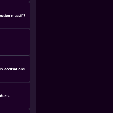
outien massif ?
ux accusations
endue »