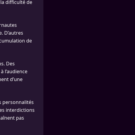
a difficulté de
ernautes
e. D’autres
ccumulation de
ns. Des
 à l’audience
ment d’une
s personnalités
s interdictions
raînent pas