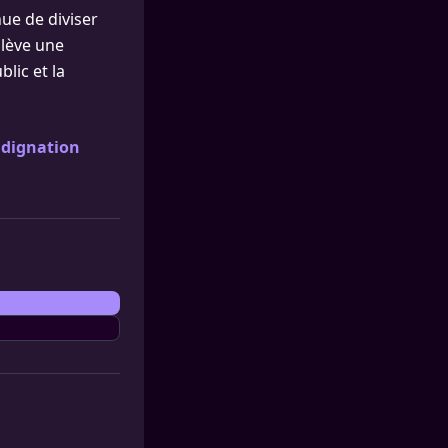
ue de diviser
ulève une
lic et la
ndignation