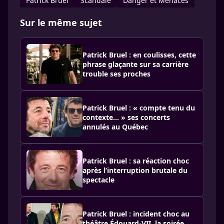
Patrick Bruel
Scandale
Danger et Menaces
Sur le même sujet
Patrick Bruel : en coulisses, cette
phrase glaçante sur sa carrière
trouble ses proches
Patrick Bruel : « compte tenu du
contexte… » ses concerts
annulés au Québec
Patrick Bruel : sa réaction choc
après l’interruption brutale du
spectacle
Patrick Bruel : incident choc au
théâtre Édouard-VII, la soirée