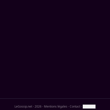
LeGossip.net - 2026
-
Mentions légales
-
Contact
-
Cookies ?