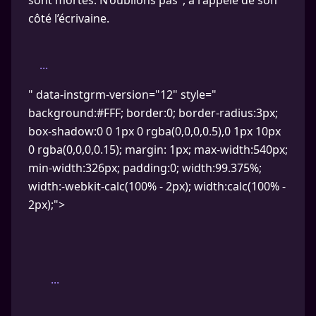
sont mortes. N’oublions pas", a rappelé de son
côté l’écrivaine.
...
" data-instgrm-version="12" style="
background:#FFF; border:0; border-radius:3px;
box-shadow:0 0 1px 0 rgba(0,0,0,0.5),0 1px 10px
0 rgba(0,0,0,0.15); margin: 1px; max-width:540px;
min-width:326px; padding:0; width:99.375%;
width:-webkit-calc(100% - 2px); width:calc(100% -
2px);">
...