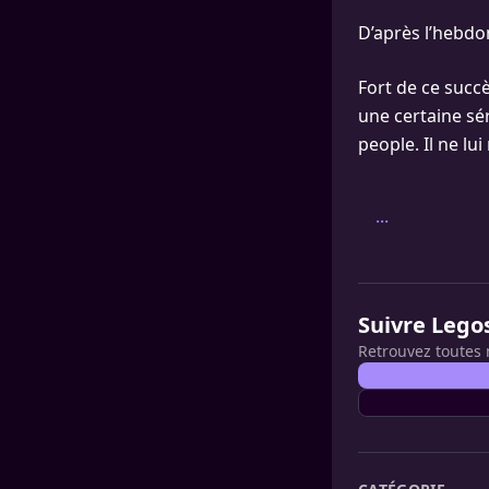
D’après l’hebdo
Fort de ce succ
une certaine sé
people. Il ne lu
...
Suivre Lego
Retrouvez toutes 