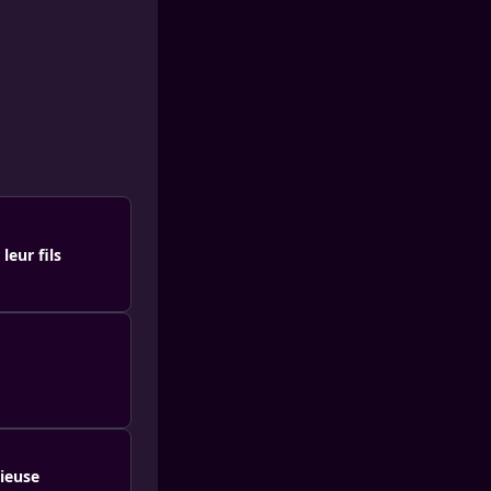
leur fils
rieuse