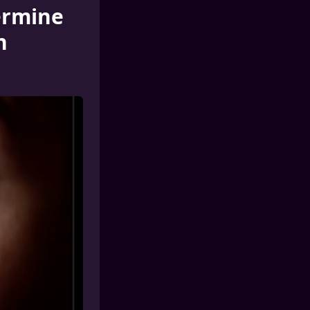
ermine
h