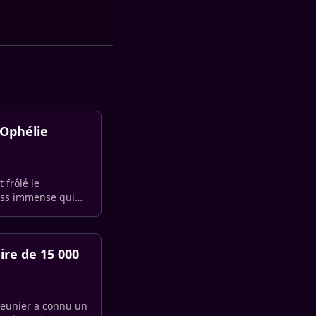
’Ophélie
 frôlé le
tress immense qui
ire de 15 000
Meunier a connu un