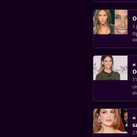
O
3 
Op
vo
of
«
O
31
Un
di
hy
«
s
27