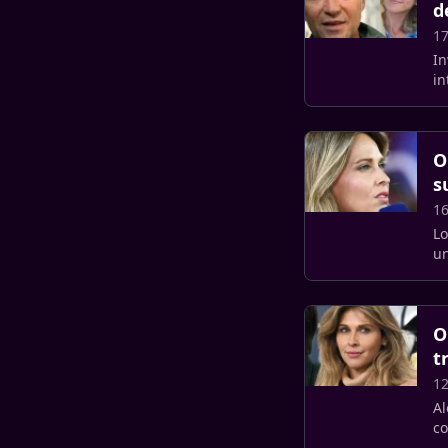
d
17
In
in
De
O
s
16
Lo
un
l’
O
t
12
Al
co
au