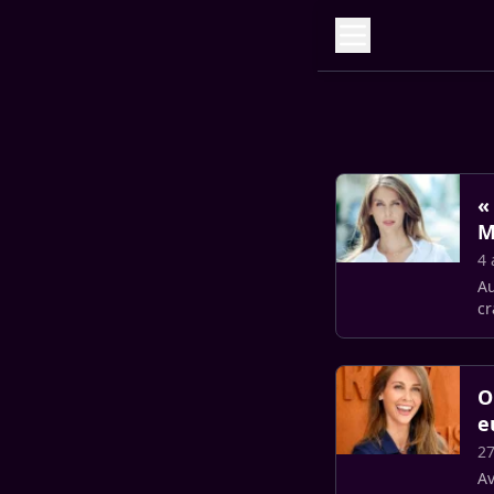
«
M
4 
Au
cr
l’
O
e
27
Av