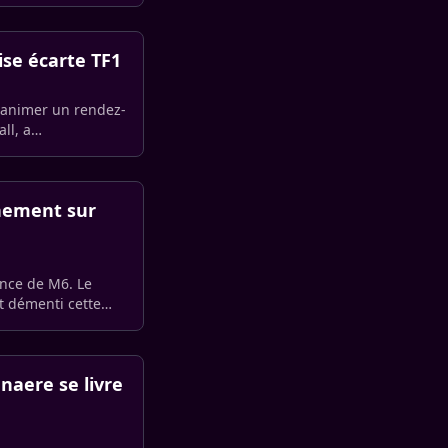
ise écarte TF1
à animer un rendez-
ll, a
chement sur
ance de M6. Le
nt démenti cette
enaere se livre