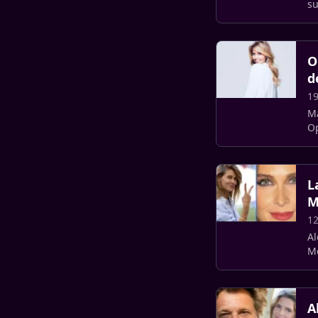
su
da
O
d
19
Ma
Op
sp
L
M
12
Al
Me
co
A