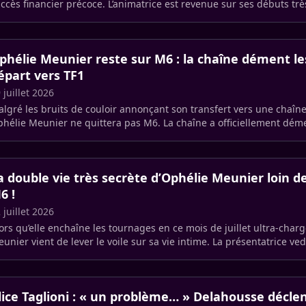
ccès financier précoce. L’animatrice est revenue sur ses débuts t
ns (…)
phélie Meunier reste sur M6 : la chaîne dément l
épart vers TF1
 juillet 2026
lgré les bruits de couloir annonçant son transfert vers une chaîn
hélie Meunier ne quittera pas M6. La chaîne a officiellement déme
éculations, (…)
a double vie très secrète d’Ophélie Meunier loin 
6 !
 juillet 2026
ors qu’elle enchaîne les tournages en ce mois de juillet ultra-char
unier vient de lever le voile sur sa vie intime. La présentatrice ve
nfessé sa (…)
lice Taglioni : « un problème… » Delahousse décle