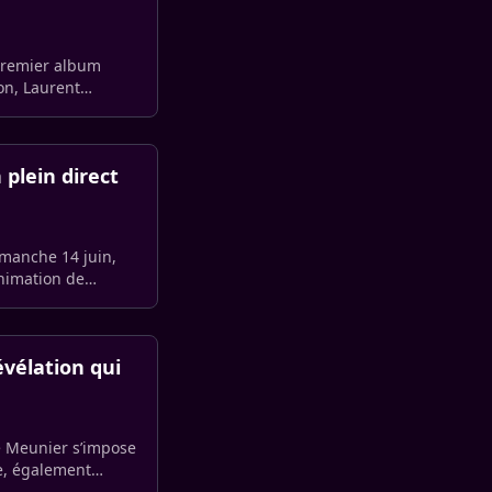
n premier album
on, Laurent
plein direct
imanche 14 juin,
animation de
vélation qui
e Meunier s’impose
te, également