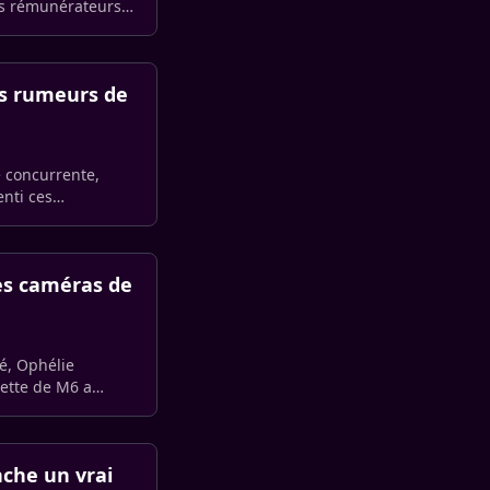
rès rémunérateurs
es rumeurs de
e concurrente,
nti ces
des caméras de
gé, Ophélie
dette de M6 a
nche un vrai