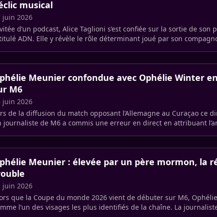
éclic musical
 juin 2026
vitée d’un podcast, Alice Taglioni s’est confiée sur la sortie de so
titulé ADN. Elle y révèle le rôle déterminant joué par son compagn
lahousse (…)
phélie Meunier confondue avec Ophélie Winter en 
ur M6
 juin 2026
rs de la diffusion du match opposant l’Allemagne au Curaçao ce d
 journaliste de M6 a commis une erreur en direct en attribuant l’
émission (…)
phélie Meunier : élevée par un père mormon, la ré
rouble
 juin 2026
ors que la Coupe du monde 2026 vient de débuter sur M6, Ophéli
mme l’un des visages les plus identifiés de la chaîne. La journalis
x (…)