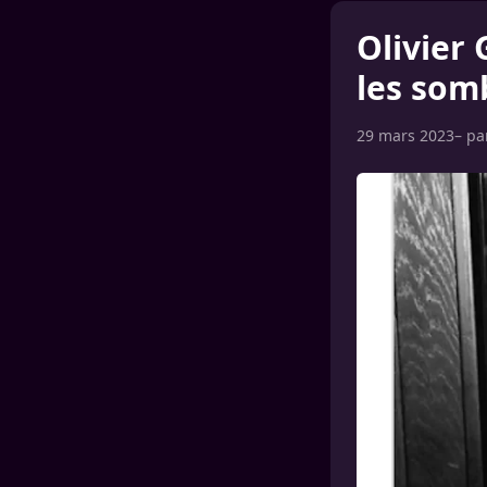
Olivier
les somb
29 mars 2023
– p