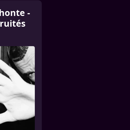
honte -
bruités