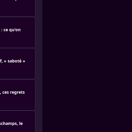
 : ce qu'on
f, « saboté »
 ces regrets
schamps, le