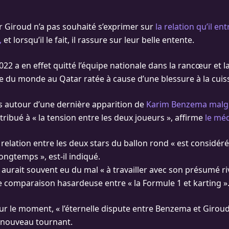
er Giroud n’a pas souhaité s’exprimer sur
la relation qu’il en
,
et lorsqu’il le fait, il rassure sur leur belle entente.
022 a en effet quitté l’équipe nationale dans la rancœur et l
 du monde au Qatar ratée à cause d’une blessure à la cuis
s autour d’une dernière apparition de
Karim Benzema malgr
tribué à « la tension entre les deux joueurs », affirme
le mé
la relation entre les deux stars du ballon rond « est consid
ongtemps », est-il indiqué.
urait souvent eu du mal « à travailler avec son présumé riva
e comparaison hasardeuse entre « la Formule 1 et karting »
ur le moment, « l’éternelle dispute entre Benzema et Girou
 nouveau tournant.