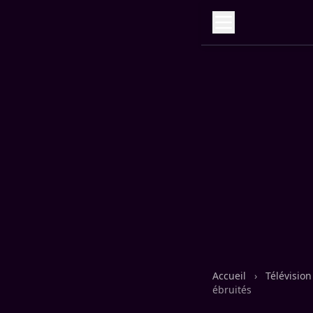
Accueil
›
Télévisio
ébruités