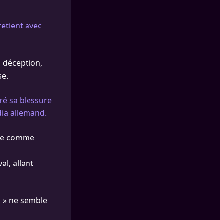
tretient avec
a déception,
se.
é sa blessure
dia allemand.
érée comme
l, allant
.
d » ne semble