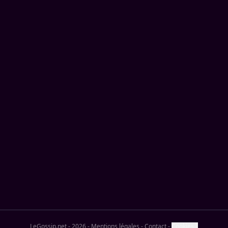
LeGossip.net - 2026
-
Mentions légales
-
Contact
-
Cookies ?