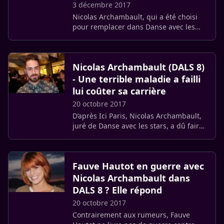
3 décembre 2017
Nicolas Archambault, qui a été choisi
pour remplacer dans Danse avec les
Stars sur TF1 Marie-Claude Pietragalla,
n’est pas un coeur à prendre.
Nicolas Archambault (DALS 8)
- Une terrible maladie a failli
lui coûter sa carrière
20 octobre 2017
D’après Ici Paris, Nicolas Archambault,
juré de Danse avec les stars, a dû faire
face à une maladie durant son enfance,
une maladie qui aurait pu lui coûter sa
carrière.
Fauve Hautot en guerre avec
Nicolas Archambault dans
DALS 8 ? Elle répond
20 octobre 2017
Contrairement aux rumeurs, Fauve