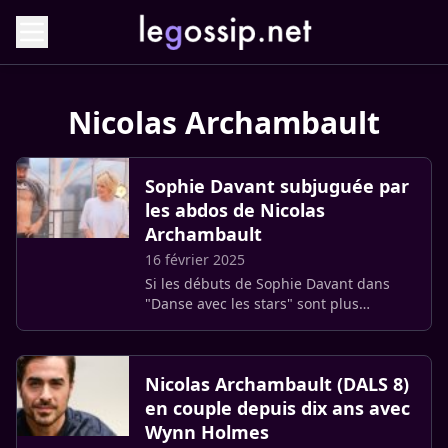
Nicolas Archambault
Sophie Davant subjuguée par
les abdos de Nicolas
Archambault
16 février 2025
Si les débuts de Sophie Davant dans
"Danse avec les stars" sont plus
difficiles que prévu sur le parquet,
l’animatrice semble trouver du
réconfort auprès de son partenaire
Nicolas Archambault (DALS 8)
de (…)
en couple depuis dix ans avec
Wynn Holmes