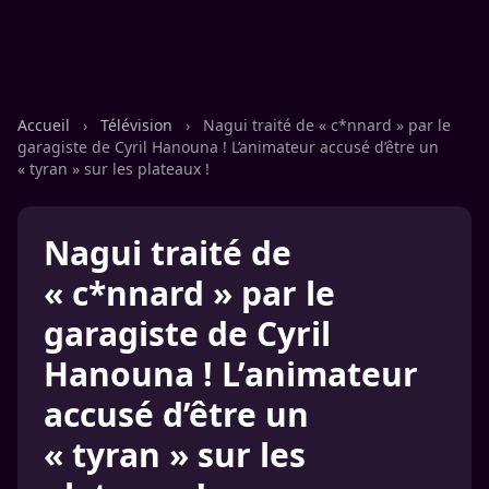
Accueil
›
Télévision
›
Nagui traité de « c*nnard » par le
garagiste de Cyril Hanouna ! L’animateur accusé d’être un
« tyran » sur les plateaux !
Nagui traité de
« c*nnard » par le
garagiste de Cyril
Hanouna ! L’animateur
accusé d’être un
« tyran » sur les