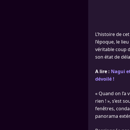
L’histoire de ce
l’époque, le lie
véritable coup 
son état de déla
A lire :
Nagui et
dévoilé !
« Quand on l’a v
rien ! », s’est s
fenêtres, conda
panorama extéri