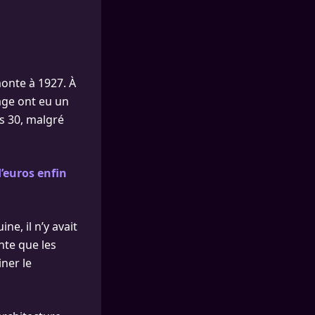
monte à 1927. À
age ont eu un
s 30, malgré
d’euros enfin
ne, il n’y avait
onte que les
ner le