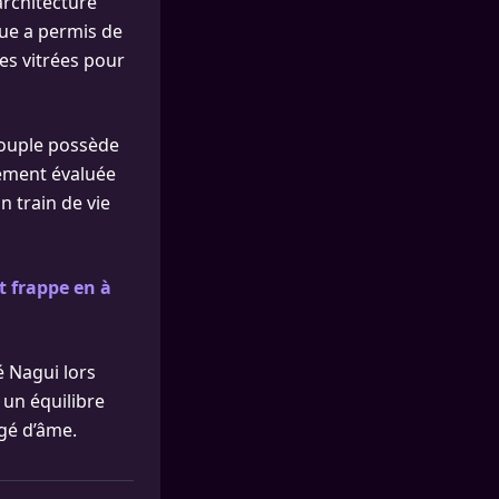
architecture
que a permis de
ies vitrées pour
couple possède
dement évaluée
n train de vie
t frappe en à
ié Nagui lors
 un équilibre
gé d’âme.