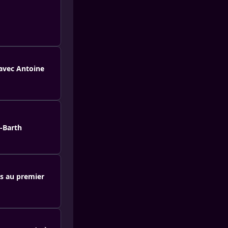
 avec Antoine
t-Barth
és au premier