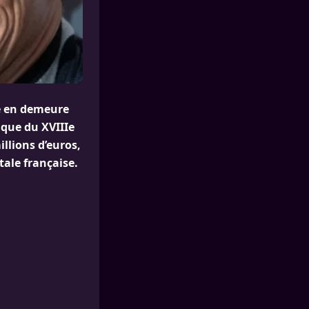
é en demeure
ique du XVIIIe
llions d’euros,
tale française.