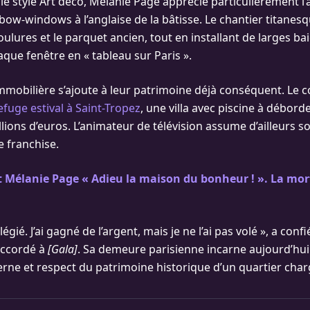
le style Art déco, Mélanie Page apprécie particulièrement l’
s bow-windows à l’anglaise de la bâtisse. Le chantier titanes
ulures et le parquet ancien, tout en installant de larges ba
que fenêtre en « tableau sur Paris ».
immobilière s’ajoute à leur patrimoine déjà conséquent. Le 
efuge estival à Saint-Tropez
, une villa avec piscine à débor
llions d’euros. L’animateur de télévision assume d’ailleurs so
 franchise.
 Mélanie Page « Adieu la maison du bonheur ! ». La mor
ilégié. J’ai gagné de l’argent, mais je ne l’ai pas volé », a conf
accordé à
[Gala]
. Sa demeure parisienne incarne aujourd’hui
rne et respect du patrimoine historique d’un quartier char