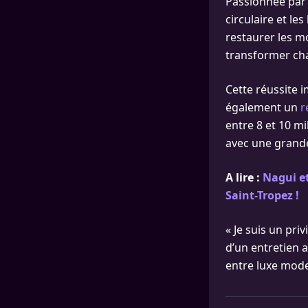
Passionnée par 
circulaire et le
restaurer les mo
transformer cha
Cette réussite 
également un
r
entre 8 et 10 mi
avec une grande
A lire :
Nagui et
Saint-Tropez !
« Je suis un priv
d’un entretien 
entre luxe mode