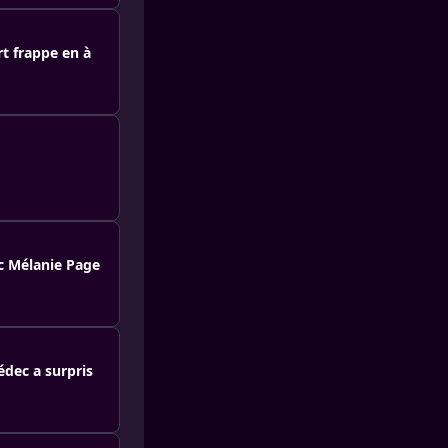
t frappe en à
c Mélanie Page
dec a surpris