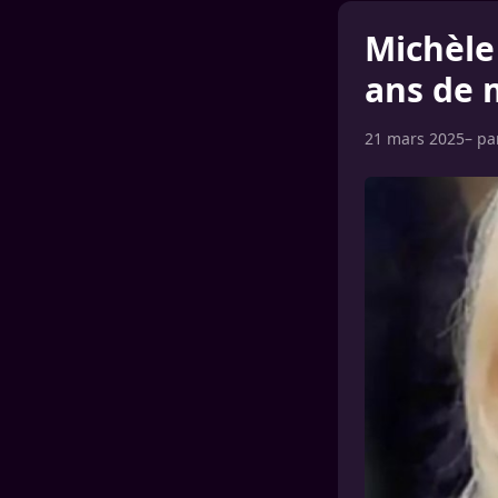
Michèle
ans de m
21 mars 2025
– p