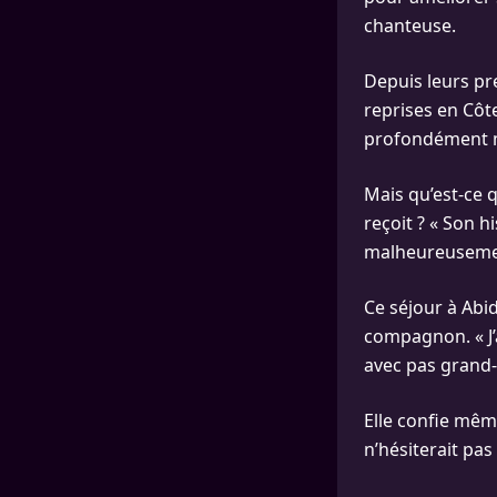
chanteuse.
Depuis leurs pr
reprises en Côte
profondément ma
Mais qu’est-ce 
reçoit ? « Son h
malheureusement
Ce séjour à Abi
compagnon. « J’
avec pas grand-c
Elle confie même
n’hésiterait pas 