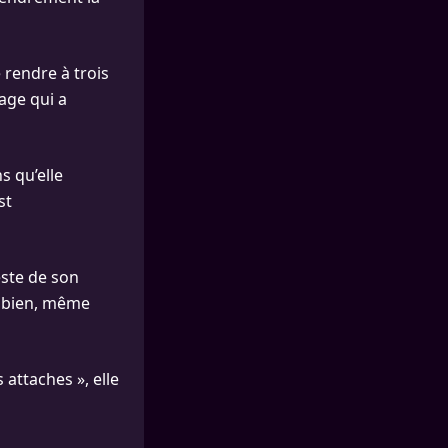
 rendre à trois
yage qui a
s qu’elle
st
este de son
h bien, même
 attaches », elle