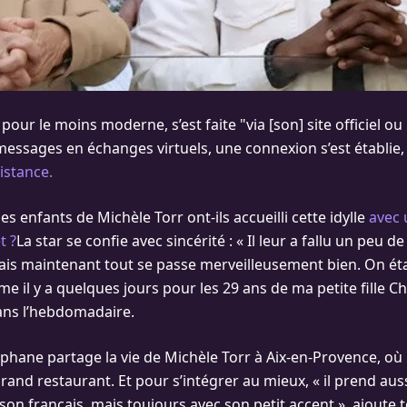
pour le moins moderne, s’est faite "via [son] site officiel o
essages en échanges virtuels, une connexion s’est établie
istance.
 enfants de Michèle Torr ont-ils accueilli cette idylle
avec
t ?
La star se confie avec sincérité : « Il leur a fallu un peu 
s maintenant tout se passe merveilleusement bien. On éta
 il y a quelques jours pour les 29 ans de ma petite fille Ch
dans l’hebdomadaire.
phane partage la vie de Michèle Torr à Aix-en-Provence, où i
grand restaurant. Et pour s’intégrer au mieux, « il prend aus
son français, mais toujours avec son petit accent », ajoute