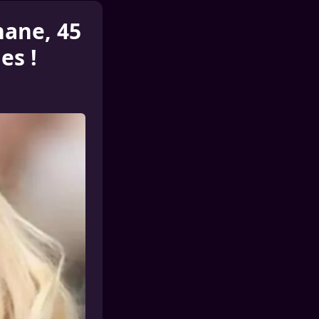
hane, 45
es !