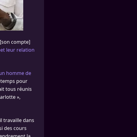
u [son compte]
,
et leur relation
 un homme de
de temps pour
it tous réunis
arlotte »,
l travaille dans
si des cours
 tendrement la