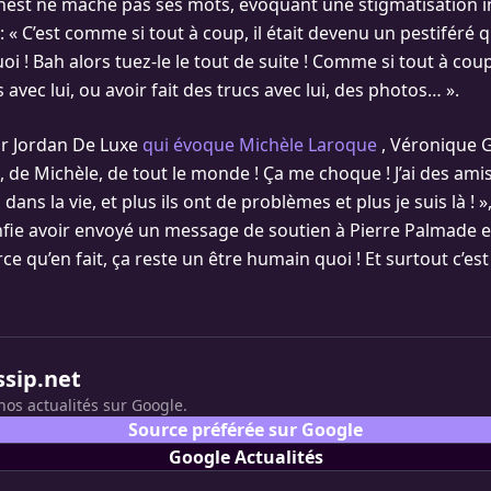
est ne mâche pas ses mots, évoquant une stigmatisation i
 « C’est comme si tout à coup, il était devenu un pestiféré qu
uoi ! Bah alors tuez-le le tout de suite ! Comme si tout à coup,
 avec lui, ou avoir fait des trucs avec lui, des photos… ».
r Jordan De Luxe
qui évoque Michèle Laroque
, Véronique 
i, de Michèle, de tout le monde ! Ça me choque ! J’ai des ami
ns la vie, et plus ils ont de problèmes et plus je suis là ! », 
onfie avoir envoyé un message de soutien à Pierre Palmade e
ce qu’en fait, ça reste un être humain quoi ! Et surtout c’es
ssip.net
nos actualités sur Google.
Source préférée sur Google
Google Actualités