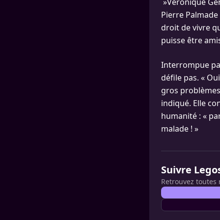
»Véronique Gen
Pierre Palmade :
droit de vivre q
puisse être amis
Interrompue pa
défile pas. « Ou
gros problèmes da
indiqué. Elle c
humanité : « par
malade ! »
Suivre Lego
Retrouvez toutes 