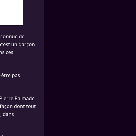
éconnue de
) c’est un garçon
ns ces
-être pas
 Pierre Palmade
a façon dont tout
i, dans