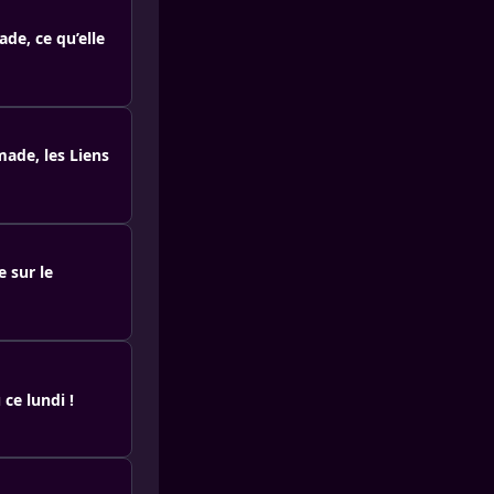
de, ce qu’elle
made, les Liens
e sur le
ce lundi !