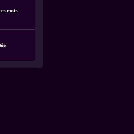
 Les mots
lée