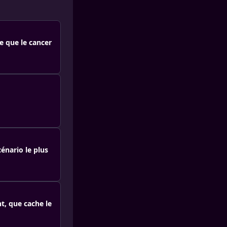
re que le cancer
énario le plus
t, que cache le