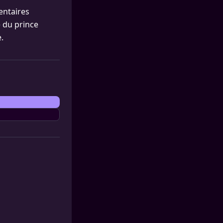
entaires
e du prince
.