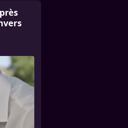
près
nvers