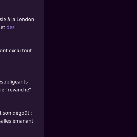
sie à la London
 et
des
 ont exclu tout
ésobligeants
’une "revanche"
t son dégoût :
 Galles émanant