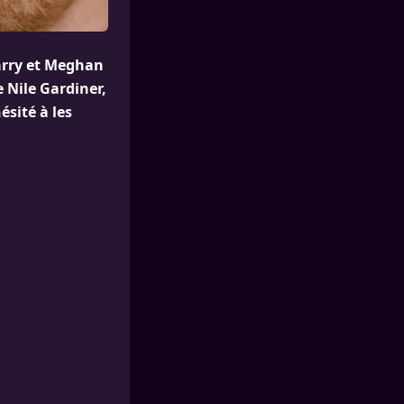
Harry et Meghan
e Nile Gardiner,
ésité à les