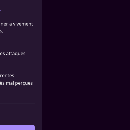
.
iner a vivement
e.
les attaques
érentes
rès mal perçues