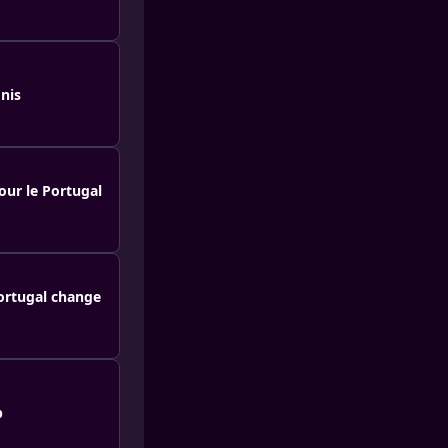
nis
our le Portugal
Portugal change
p