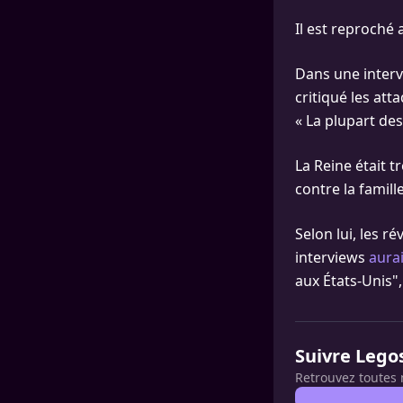
Il est reproché
Dans une interv
critiqué les att
« La plupart de
La Reine était t
contre la famill
Selon lui, les r
interviews
aura
aux États-Unis", 
Suivre Lego
Retrouvez toutes 