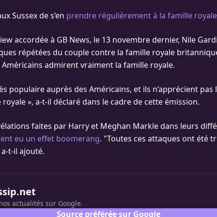
 aux Sussex de s’en
prendre régulièrement à la famille royale
iew accordée à GB News, le 13 novembre dernier, Nile Gard
aques répétées du couple contre la famille royale britanniqu
s Américains admirent vraiment la famille royale.
rès populaire auprès des Américains, et ils n’apprécient pas 
e royale », a-t-il déclaré dans le cadre de cette émission.
évélations faites par Harry et Meghan Markle dans leurs diff
ient eu un effet boomerang
. "Toutes ces attaques ont été t
a-t-il ajouté.
ssip.net
nos actualités sur Google.
Source préférée sur Google