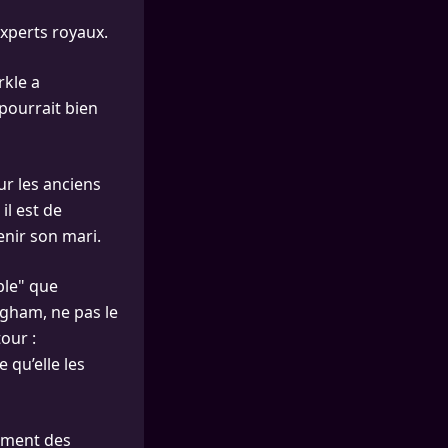
experts royaux.
rkle a
pourrait bien
ur les anciens
il est de
nir son mari.
able" que
ngham, ne pas le
tour :
 qu’elle les
lement des