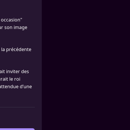
e occasion"
ur son image
à la précédente
it inviter des
ait le roi
t attendue d’une