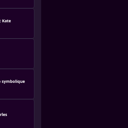
c Kate
te symbolique
rles