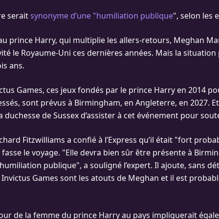
re serait
synonyme d’une "humiliation publique
", selon les 
u prince Harry, qui multiplie les allers-retours, Meghan Ma
ité le Royaume-Uni ces dernières années. Mais la situation 
ois ans.
victus Games, ces jeux fondés par le prince Harry en 2014 po
ssés, sont prévus à Birmingham, en Angleterre, en 2027. Et 
 duchesse de Sussex d’assister à cet événement pour soute
ichard Fitzwilliams a confié à l’Express qu’il était "fort prob
asse le voyage. "Elle devra bien sûr être présente à Birmi
 humiliation publique", a souligné l’expert. Il ajoute, sans dé
 Invictus Games sont les atouts de Meghan et il est probable
tour de la femme du prince Harry au pays impliquerait éga