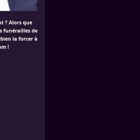
t ? Alors que
 funérailles de
ien la forcer à
am !