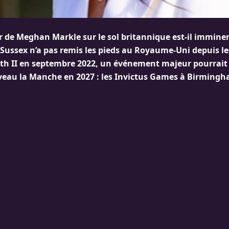
r de Meghan Markle sur le sol britannique est-il imminen
Sussex n’a pas remis les pieds au Royaume-Uni depuis les
eth II en septembre 2022, un événement majeur pourrait b
veau la Manche en 2027 : les Invictus Games à Birmingh