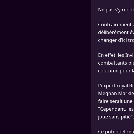
Ne pas s’y rend
Contrairement a
délibérément év
changer d’ici tr
En effet, les In
combattants ble
coutume pour la
L’expert royal R
Meghan Markle f
faire serait une
"Cependant, les
joue sans pitié".
Ce potentiel re