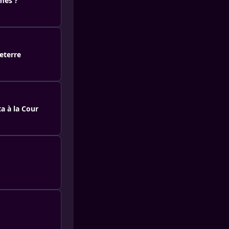
mes ?
eterre
a à la Cour