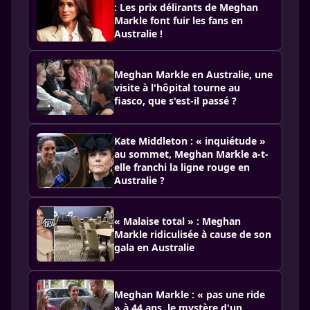
: Les prix délirants de Meghan
Markle font fuir les fans en
Australie !
Meghan Markle en Australie, une
visite à l'hôpital tourne au
fiasco, que s'est-il passé ?
Kate Middleton : « inquiétude »
au sommet, Meghan Markle a-t-
elle franchi la ligne rouge en
Australie ?
« Malaise total » : Meghan
Markle ridiculisée à cause de son
gala en Australie
Meghan Markle : « pas une ride
» à 44 ans, le mystère d'un