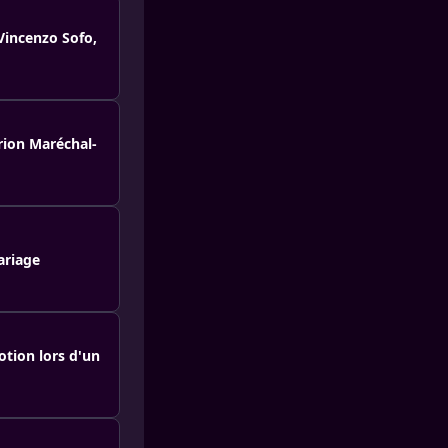
Vincenzo Sofo,
rion Maréchal-
ariage
otion lors d'un