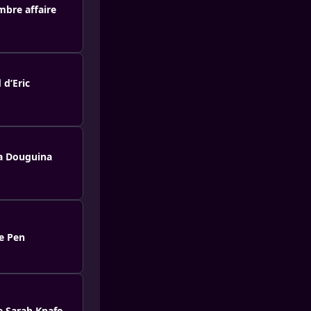
mbre affaire
 d’Eric
ia Douguina
e Pen
e Sarah Knafo