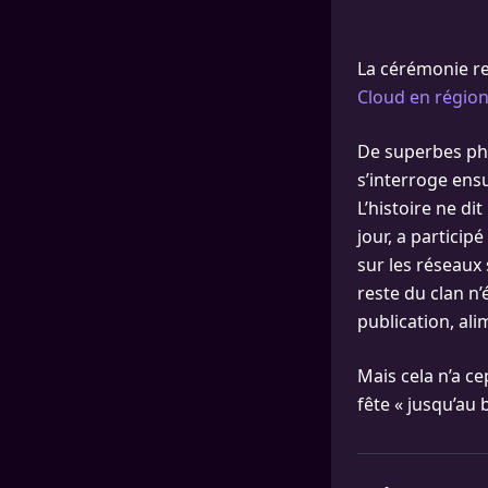
La cérémonie re
Cloud en région
De superbes pho
s’interroge ensu
L’histoire ne di
jour, a particip
sur les réseaux
reste du clan n’
publication, ali
Mais cela n’a c
fête « jusqu’au b