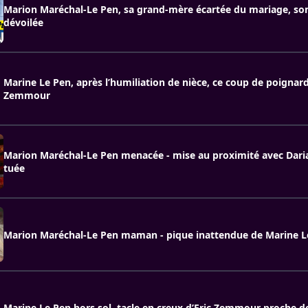
Marion Maréchal-Le Pen, sa grand-mère écartée du mariage, so
dévoilée
Marine Le Pen, après l’humiliation de nièce, ce coup de poignard
Zemmour
Marion Maréchal-Le Pen menacée - mise au proximité avec Dar
tuée
Marion Maréchal-Le Pen maman - pique inattendue de Marine L
Marine Le Pen hors sol, tacle en creux d’Eric Zemmour proche d