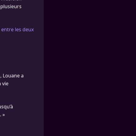
 plusieurs
 entre les deux
e, Louane a
 vie
usqu’à
. »