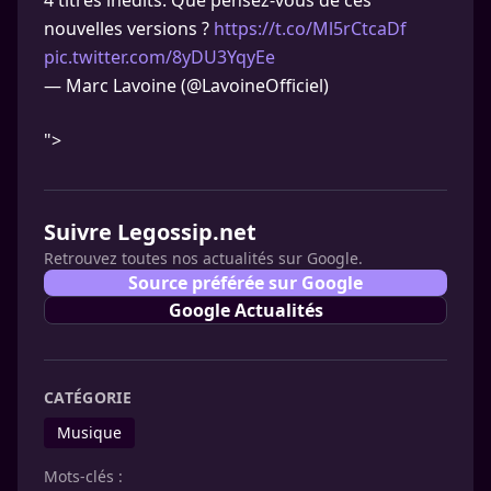
4 titres inédits. Que pensez-vous de ces
nouvelles versions ?
https://t.co/Ml5rCtcaDf
pic.twitter.com/8yDU3YqyEe
— Marc Lavoine (@LavoineOfficiel)
">
Suivre Legossip.net
Retrouvez toutes nos actualités sur Google.
Source préférée sur Google
Google Actualités
CATÉGORIE
Musique
Mots-clés :