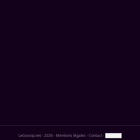
LeGossip.net - 2026
-
Mentions légales
-
Contact
-
Cookies ?