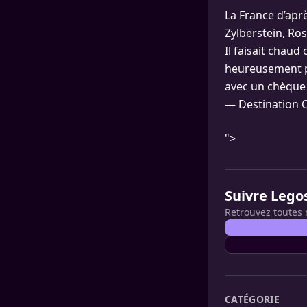
La France d’apr
Zylberstein, R
Il faisait chaud
heureusement po
avec un chèqu
— Destination C
">
Suivre Lego
Retrouvez toutes 
CATÉGORIE