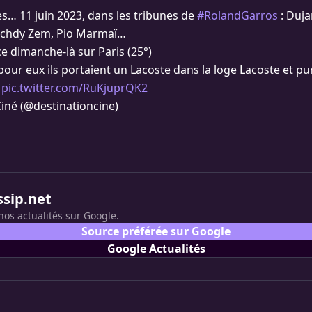
ès… 11 juin 2023, dans les tribunes de
#RolandGarros
: Duja
oschdy Zem, Pio Marmaï…
 ce dimanche-là sur Paris (25°)
ur eux ils portaient un Lacoste dans la loge Lacoste et pur
e
pic.twitter.com/RuKjuprQK2
iné (@destinationcine)
ssip.net
nos actualités sur Google.
Source préférée sur Google
Google Actualités