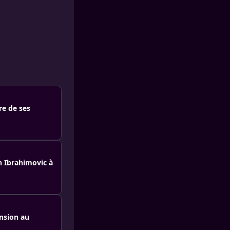
re de ses
n Ibrahimovic à
ension au