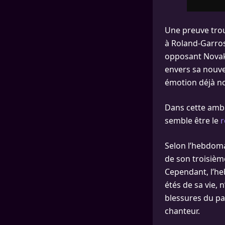
Une preuve trou
à Roland-Garros 
opposant Novak 
envers sa nouve
émotion déjà no
Dans cette ambia
semble être le
r
Selon l’hebdomad
de son troisième
Cependant, l’heb
étés de sa vie, 
blessures du pas
chanteur.