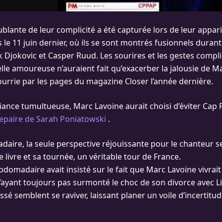
blante de leur complicité a été capturée lors de leur appa
le 11 juin dernier, où ils se sont montrés fusionnels durant 
Djokovic et Casper Ruud. Les sourires et les gestes complic
lle amoureuse n’auraient fait qu’exacerber la jalousie de M
urrie par les pages du magazine Closer l’année dernière.
nce tumultueuse, Marc Lavoine aurait choisi d’éviter Cap Fe
epaire de Sarah Poniatowski
.
aire, la seule perspective réjouissante pour le chanteur ser
 livre et sa tournée, un véritable tour de France.
domadaire avait insisté sur le fait que Marc Lavoine vivrait 
n’ayant toujours pas surmonté le choc de son divorce avec L
sé semblent se raviver, laissant planer un voile d’incertitud