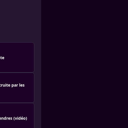
ite
ruite par les
endres (vidéo)