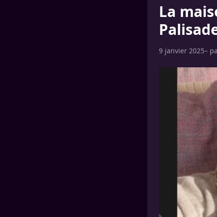
La maiso
Palisad
9 janvier 2025
– p