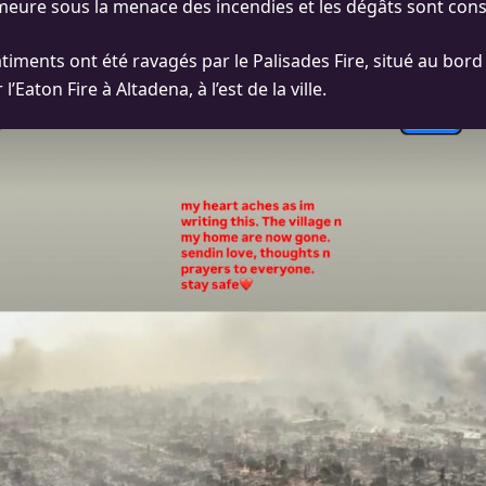
eure sous la menace des incendies et les dégâts sont cons
timents ont été ravagés par le Palisades Fire, situé au bord
 l’Eaton Fire à Altadena, à l’est de la ville.