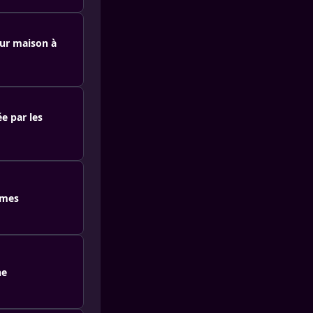
eur maison à
e par les
mmes
he