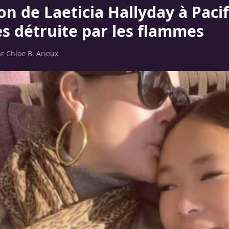
n de Laeticia Hallyday à Pacif
es détruite par les flammes
ar
Chloe B. Arieux