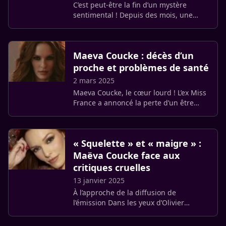
C’est peut-être la fin d’un mystère
sentimental ! Depuis des mois, une
rumeur persistante liait Kylian Mbappé
à Maëva Coucke, Miss France 2018. Ils
n’ont pas passé leur été (…)
Maeva Coucke : décès d’un
proche et problèmes de santé
2 mars 2025
Maeva Coucke, le cœur lourd ! L’ex Miss
France a annoncé la perte d’un être
cher, son grand-père, le 28 février, une
épreuve qui s’ajoute à une série de
mésaventures.
« Squelette » et « maigre » :
Maëva Coucke face aux
critiques cruelles
13 janvier 2025
À l’approche de la diffusion de
l’émission Dans les yeux d’Olivier
consacrée au cyberharcèlement, prévue
le 22 janvier sur France 2, Maëva