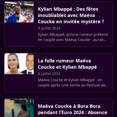
Coucke, Miss France 2018, a pris la (…)
Kylian Mbappé : Des fêtes
inoubliables avec Maëva
Coucke en invitée mystère ?
9 juillet 2024
Kylian Mbappé, qu’une rumeur prétend
en couple avec Maëva Coucke ; aurait
récemment organisé plusieurs fêtes
pour célébrer son départ de Paris.
La folle rumeur Maëva
Coucke et Kylian Mbappé
6 juillet 2024
Maëva Coucke et Kylian Mbappé : en
couple après une soirée au Festival de
Cannes ? Ici Paris revient sur cette
réjouissante rumeur.
Maëva Coucke à Bora Bora
pendant l’Euro 2024 : Absence