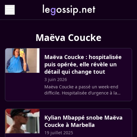
Maëva Coucke
Maëva Coucke : hospitalisée
puis opérée, elle révèle un
détail qui change tout
3 juin 2026
Maëva Coucke a passé un week-end
difficile. Hospitalisée d’urgence à la
suite d’une infection au doigt,
l’ancienne reine de beauté a dû subir
une intervention chirurgicale, (…)
Kylian Mbappé snobe Maëva
Coucke à Marbella
19 juillet 2025