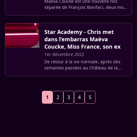
Maëva Coucke est une nouvelle fois
séparée de François Bonifaci, deux mois
à peine après leur remise de couvert.
Star Academy - Chris met
dans l’embarras Maëva
Coucke, Miss France, son ex
1er décembre 2022
De retour à la vie normale, après des
semaines passées au Château de la
Star Academy, s’est confié lors d’un
entretien accordé au Youtubeur
Guillaume Bordas, occasion de livrer (…)
1
2
3
4
5