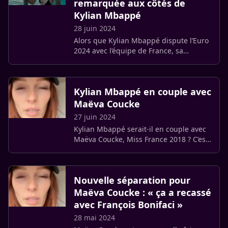
remarquée aux côtés de
Kylian Mbappé
28 juin 2024
Alors que Kylian Mbappé dispute l’Euro
2024 avec l’équipe de France, sa
supposée compagne, Maëva Coucke,
profite de vacances paradisiaques à
Bora Bora.
Kylian Mbappé en couple avec
Maëva Coucke
27 juin 2024
Kylian Mbappé serait-il en couple avec
Maëva Coucke, Miss France 2018 ? C’est
la rumeur qui enflamme la toile depuis
la diffusion d’un numéro de l’émission
"TPMP même l’été" (…)
Nouvelle séparation pour
Maëva Coucke : « ça a recassé
avec François Bonifaci »
28 mai 2024