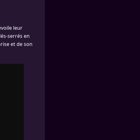
voile leur
lés-serrés en
rise et de son