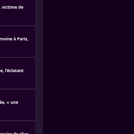
, victime de
oine à Paris,
, l’éclatant
sée, « une
rsaire de rêve