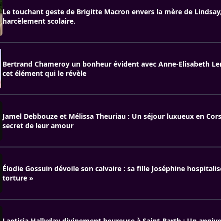
Le touchant geste de Brigitte Macron envers la mère de Lindsay
harcèlement scolaire.
Bertrand Chameroy un bonheur évident avec Anne-Elisabeth Lem
cet élément qui le révèle
Jamel Debbouze et Mélissa Theuriau : Un séjour luxueux en Corse
secret de leur amour
Élodie Gossuin dévoile son calvaire : sa fille Joséphine hospitali
torture »
Laeticia Hallyday divinement heureuse à Saint-Barth : Un annive