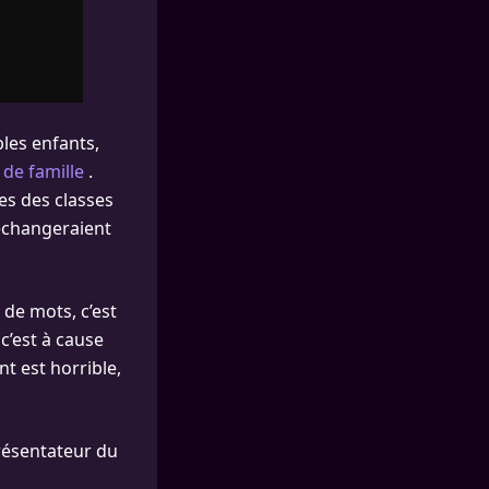
bles enfants,
de famille
.
ées des classes
 échangeraient
 de mots, c’est
c’est à cause
nt est horrible,
 présentateur du