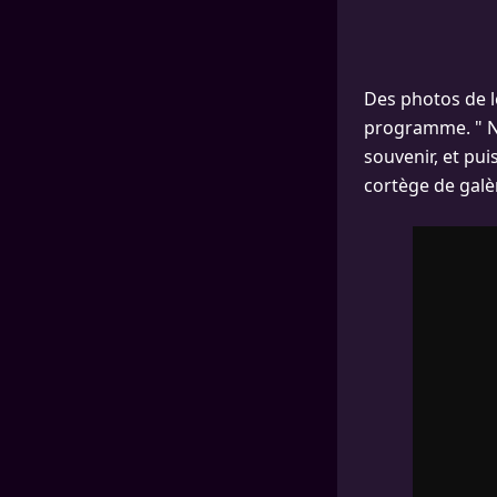
Des photos de l
programme. " Na
souvenir, et pui
cortège de galèr