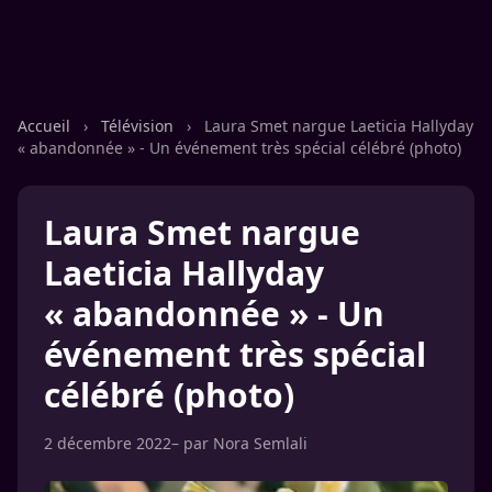
Accueil
›
Télévision
›
Laura Smet nargue Laeticia Hallyday
« abandonnée » - Un événement très spécial célébré (photo)
Laura Smet nargue
Laeticia Hallyday
« abandonnée » - Un
événement très spécial
célébré (photo)
2 décembre 2022
– par
Nora Semlali