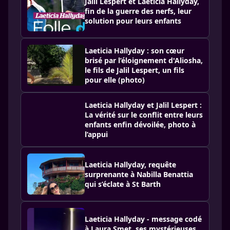
Jalil Lespert et Laeticia Hallyday,
fin de la guerre des nerfs, leur
solution pour leurs enfants
Laeticia Hallyday : son cœur
brisé par l’éloignement d'Aliosha,
le fils de Jalil Lespert, un fils
pour elle (photo)
Laeticia Hallyday et Jalil Lespert :
La vérité sur le conflit entre leurs
enfants enfin dévoilée, photo à
l’appui
Laeticia Hallyday, requête
surprenante à Nabilla Benattia
qui s’éclate à St Barth
Laeticia Hallyday - message codé
à Laura Smet, ses mystérieuses