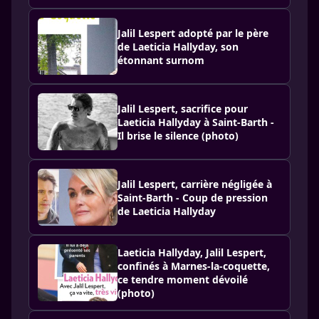
Jalil Lespert adopté par le père
de Laeticia Hallyday, son
étonnant surnom
Jalil Lespert, sacrifice pour
Laeticia Hallyday à Saint-Barth -
Il brise le silence (photo)
Jalil Lespert, carrière négligée à
Saint-Barth - Coup de pression
de Laeticia Hallyday
Laeticia Hallyday, Jalil Lespert,
confinés à Marnes-la-coquette,
ce tendre moment dévoilé
(photo)