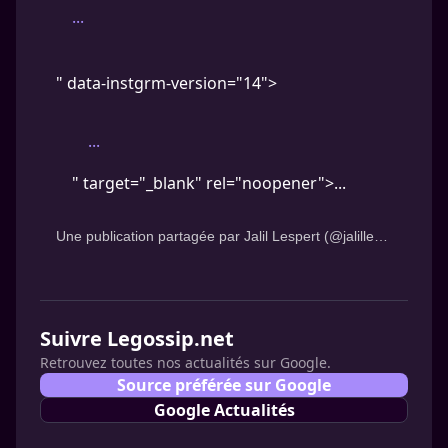
...
" data-instgrm-version="14">
...
" target="_blank" rel="noopener">...
Une publication partagée par
Jalil Lespert
(@jalillespert) le
7 
Suivre Legossip.net
Retrouvez toutes nos actualités sur Google.
Source préférée sur Google
Google Actualités