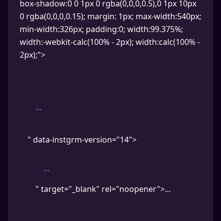
box-shadow:0 0 1px 0 rgba(0,0,0,0.5),0 1px 10px
0 rgba(0,0,0,0.15); margin: 1px; max-width:540px;
min-width:326px; padding:0; width:99.375%;
width:-webkit-calc(100% - 2px); width:calc(100% -
2px);">
...
" data-instgrm-version="14">
...
" target="_blank" rel="noopener">...