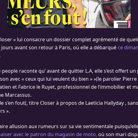
loser » lui consacre un dossier complet agrémenté de que
 jours avant son retour à Paris, où elle a débarqué
ce diman
.
eople raconte qu’ avant de quitter L.A, elle s’est offert un 
on avec « ceux qui lui veulent du bien » »(le parolier Pierre B
 Fatien et Fabrice le Ruyet, professionnel de l’immobilier et m
ne Marcassus.
le s’en fout(, titre Closer à propos de Laeticia Hallyday , san
rs ».
aire allusion aux rumeurs sur sa vie sentimentale puisqu’el
aiser avec le patron du magasin de moto,
où son mari dispa