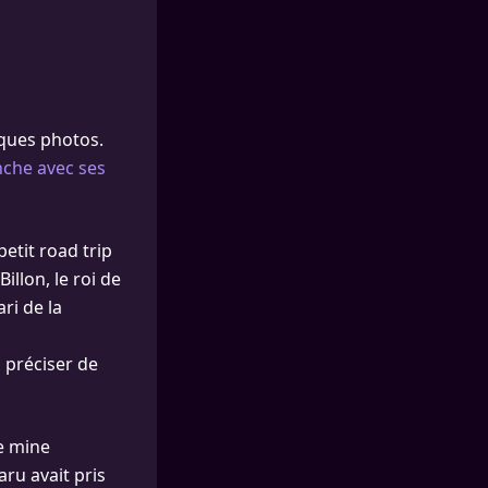
lques photos.
che avec ses
petit road trip
illon, le roi de
ari de la
s préciser de
le mine
ru avait pris