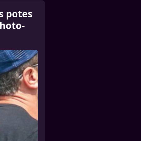
es potes
photo-