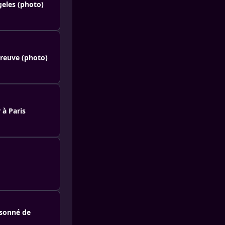
geles (photo)
preuve (photo)
 à Paris
isonné de