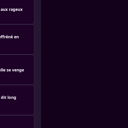
e aux rageux
effréné en
elle se venge
 dit long