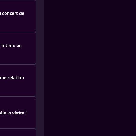
u concert de
t intime en
une relation
le la vérité !