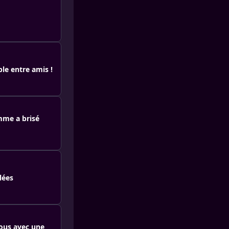
ble entre amis !
omme a brisé
lées
ous avec une