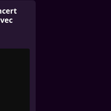
ncert
avec