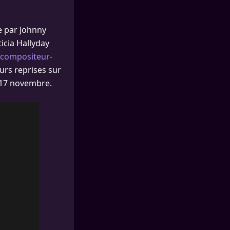
e par Johnny
ticia Hallyday
r-compositeur-
eurs reprises sur
e 17 novembre.