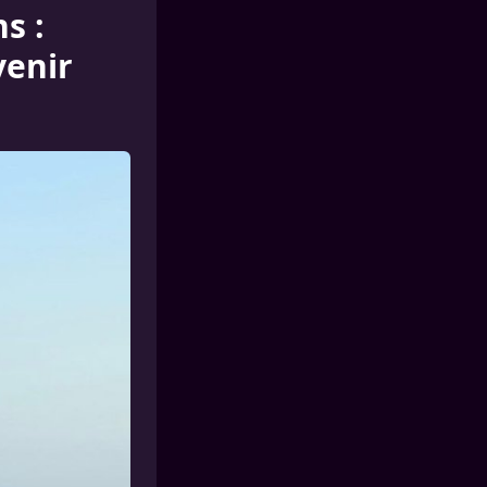
s :
venir