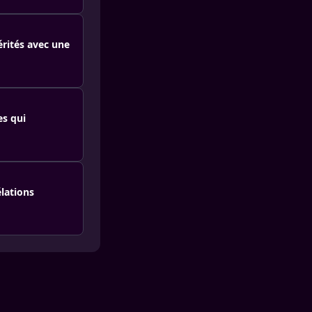
érités avec une
es qui
élations