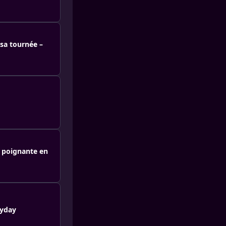
 sa tournée –
n poignante en
lyday