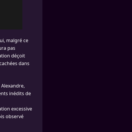
ui, malgré ce
ura pas
ation déçoit
s cachées dans
 Alexandre,
nts inédits de
ation excessive
ois observé