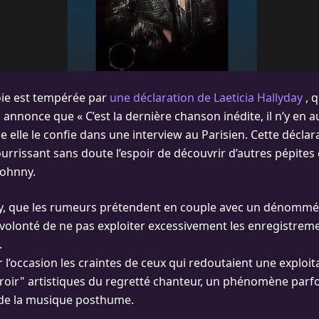
oie est tempérée par
une déclaration de Laeticia Hallyday
, q
annonce que « C’est la dernière chanson inédite, il n’y en a
 elle le confie dans une interview au Parisien. Cette déclar
ourrissant sans doute l’espoir de découvrir d’autres pépite
Johnny.
ay, que les rumeurs prétendent en couple avec un dénommé
a volonté de ne pas exploiter excessivement les enregistreme
.
r l’occasion les craintes de ceux qui redoutaient une exploit
iroir" artistiques du regretté chanteur, un phénomène parf
de la musique posthume.