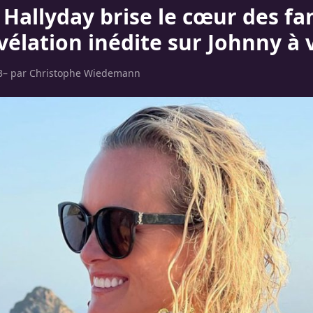
 Hallyday brise le cœur des fan
vélation inédite sur Johnny à 
3
– par
Christophe Wiedemann