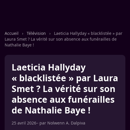
Accueil
›
Télévision
›
Laeticia Hallyday « blacklistée » par
Laura Smet ? La vérité sur son absence aux funérailles de
Nathalie Baye !
Laeticia Hallyday
« blacklistée » par Laura
Smet ? La vérité sur son
absence aux funérailles
de Nathalie Baye !
25 avril 2026
– par
Nolwenn A. Dalpiva