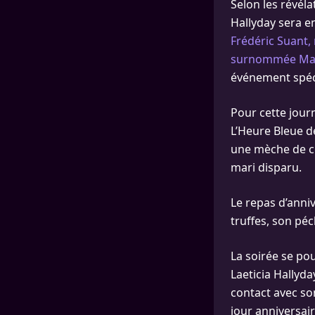
Selon les révél
Hallyday sera e
Frédéric Suant, 
surnommée Ma
événement spéc
Pour cette jour
L’Heure Bleue de
une mèche de c
mari disparu.
Le repas d’anniv
truffes, son pé
La soirée se pou
Laeticia Hallyda
contact avec so
jour anniversair