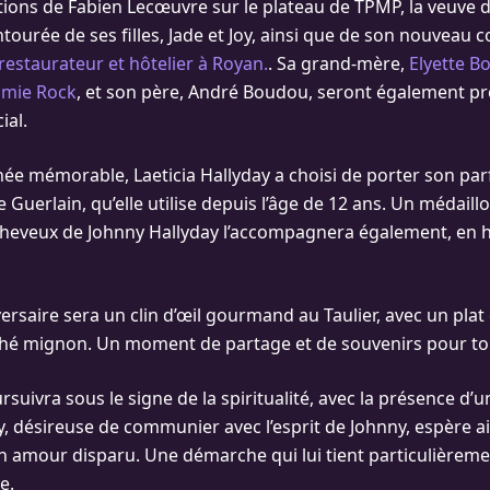
ations de Fabien Lecœuvre sur le plateau de TPMP, la veuve 
ntourée de ses filles, Jade et Joy, ainsi que de son nouveau
restaurateur et hôtelier à Royan.
. Sa grand-mère,
Elyette B
mie Rock
, et son père, André Boudou, seront également pr
ial.
née mémorable, Laeticia Hallyday a choisi de porter son par
 Guerlain, qu’elle utilise depuis l’âge de 12 ans. Un médail
heveux de Johnny Hallyday l’accompagnera également, en
ersaire sera un clin d’œil gourmand au Taulier, avec un plat
ché mignon. Un moment de partage et de souvenirs pour tou
rsuivra sous le signe de la spiritualité, avec la présence d
y, désireuse de communier avec l’esprit de Johnny, espère ai
n amour disparu. Une démarche qui lui tient particulièrem
e.