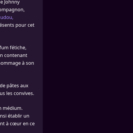
de Johnny
 compagnon,
oudou,
ésents pour cet
fum fétiche,
lon contenant
 hommage à son
 de pâtes aux
s les convives.
’un médium.
nsi établir un
ent à cœur en ce