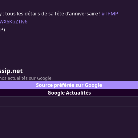
 : tous les détails de sa fête d’anniversaire !
#TPMP
m/WX6KbZTlv6
P)
ssip.net
nos actualités sur Google.
Source préférée sur Google
Google Actualités