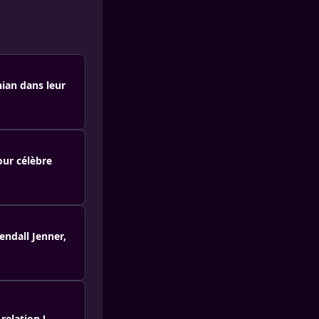
hian dans leur
our célèbre
endall Jenner,
relation !