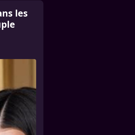
ans les
uple