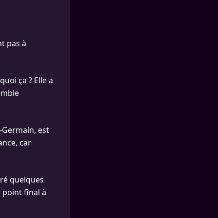
nt pas à
quoi ça ? Elle a
emble
t-Germain, est
ance, car
gré quelques
point final à