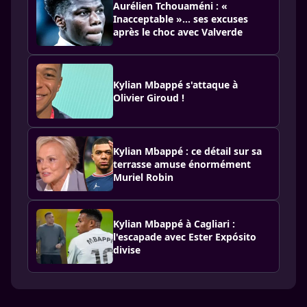
Aurélien Tchouaméni : «
Inacceptable »… ses excuses
après le choc avec Valverde
Kylian Mbappé s'attaque à
Olivier Giroud !
Kylian Mbappé : ce détail sur sa
terrasse amuse énormément
Muriel Robin
Kylian Mbappé à Cagliari :
l'escapade avec Ester Expósito
divise