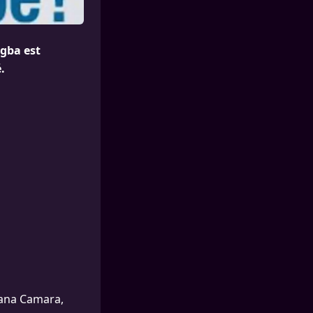
ogba est
.
ssana Camara,