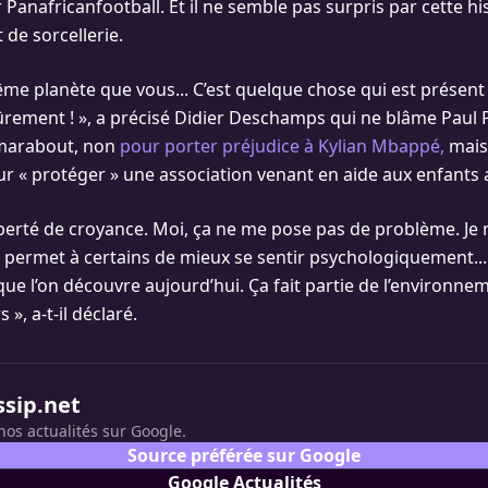
 Panafricanfootball. Et il ne semble pas surpris par cette hi
de sorcellerie.
même planète que vous... C’est quelque chose qui est présent 
sûrement ! », a précisé Didier Deschamps qui ne blâme Paul 
 marabout, non
pour porter préjudice à Kylian Mbappé,
mais 
ur « protéger » une association venant en aide aux enfants a
iberté de croyance. Moi, ça ne me pose pas de problème. Je n
a permet à certains de mieux se sentir psychologiquement...
ue l’on découvre aujourd’hui. Ça fait partie de l’environne
, a-t-il déclaré.
ssip.net
nos actualités sur Google.
Source préférée sur Google
Google Actualités