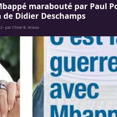
Mbappé marabouté par Paul Po
n de Didier Deschamps
22
– par
Chloe B. Arieux