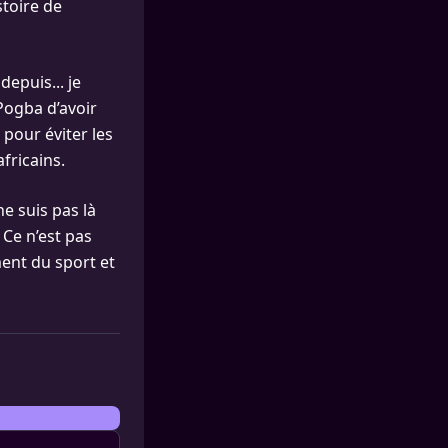
stoire de
depuis... je
Pogba d’avoir
pour éviter les
fricains.
e suis pas là
 Ce n’est pas
ment du sport et