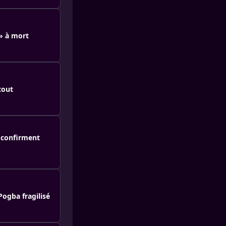
 » à mort
tout
 confirment
Pogba fragilisé