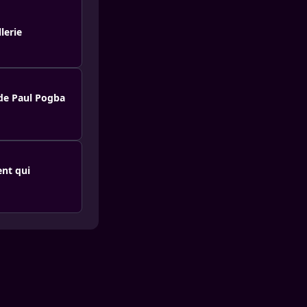
lerie
 de Paul Pogba
nt qui