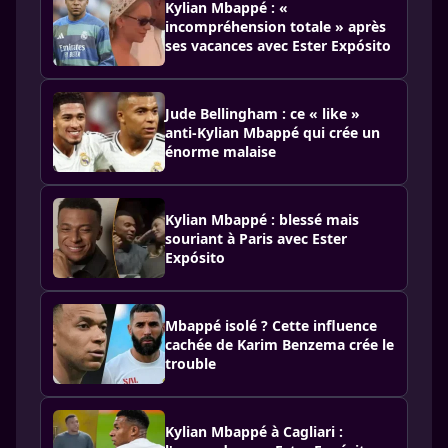
Kylian Mbappé : «
incompréhension totale » après
ses vacances avec Ester Expósito
Jude Bellingham : ce « like »
anti-Kylian Mbappé qui crée un
énorme malaise
Kylian Mbappé : blessé mais
souriant à Paris avec Ester
Expósito
Mbappé isolé ? Cette influence
cachée de Karim Benzema crée le
trouble
Kylian Mbappé à Cagliari :