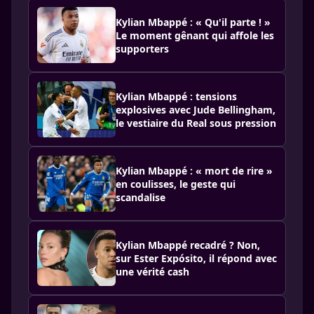
Kylian Mbappé : « Qu'il parte ! »
Le moment gênant qui affole les
supporters
Kylian Mbappé : tensions
explosives avec Jude Bellingham,
le vestiaire du Real sous pression
Kylian Mbappé : « mort de rire »
en coulisses, le geste qui
scandalise
Kylian Mbappé recadré ? Non,
sur Ester Expósito, il répond avec
une vérité cash