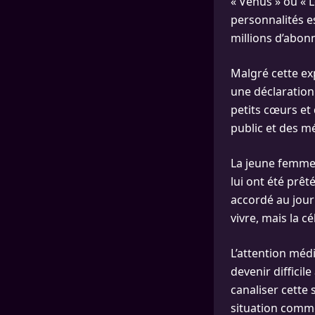
« Venus » ou « L
personnalités e
millions d’abon
Malgré cette ex
une déclaration
petits cœurs et
public et des m
La jeune femme 
lui ont été prêt
accordé au journa
vivre, mais la cé
L’attention méd
devenir difficil
canaliser cette
situation comme