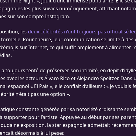
ost in the Night », jouit d’une immense popularité. Elle se c
spagnoles les plus suivies numériquement, affichant nota
nés sur son compte Instagram.
position, les
deux célébrités n’ont toujours pas officialisé le
 formelle. Pour l’heure, leur communication se limite à des
 d’émojis sur Internet, ce qui suffit amplement à alimenter
édias.
a toujours tenté de préserver son intimité, en dépit d’idyll
ées avec les acteurs Álvaro Rico et Alejandro Speitzer. Dans 
l espagnol « El País », elle confiait d’ailleurs : « Je voulais ê
lébrité n’était pas une option ».
iatique constante générée par sa notoriété croissante semb
e à supporter pour l’artiste. Appuyée au début par ses paren
 soudaine exposition, la star espagnole admettait récemmen
nçait désormais à lui peser.