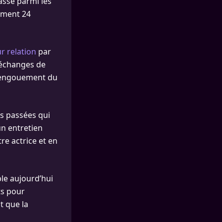
lasse parmi les
mment 24
ur relation
par
 échanges de
 l’engouement du
es passées qui
un entretien
tre actrice et en
le aujourd’hui
ts pour
t que la